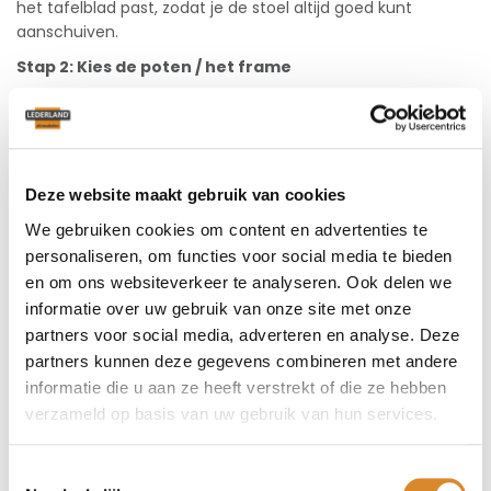
het tafelblad past, zodat je de stoel altijd goed kunt
aanschuiven.
Stap 2: Kies de poten / het frame
Bij vrijwel alle eetstoelen heb je de keuze uit meerdere
onderstellen. Kies je voor een standaard poot, spinpoot of
toch met wieltjes? Waar je ook voor kiest, alle poten en het
sledeframe zijn ook nog in verschillende kleuren leverbaar.
Deze website maakt gebruik van cookies
Stap 3: draaibaar of vast
We gebruiken cookies om content en advertenties te
Bij vrijwel alle eetstoelen bestaat de mogelijkheid tot een
personaliseren, om functies voor social media te bieden
draaibaar onderstel. Dit geeft meer comfort. Hiermee
en om ons websiteverkeer te analyseren. Ook delen we
maak je het in- en uitstappen erg gemakkelijk en bespaar
informatie over uw gebruik van onze site met onze
je ruimte achter de eetstoel.
partners voor social media, adverteren en analyse. Deze
Stap 4: Kies de leerkwaliteit en -kleur
partners kunnen deze gegevens combineren met andere
Voor de bekleding van de stoel kun je kiezen uit een maar
informatie die u aan ze heeft verstrekt of die ze hebben
liefst 50 leerkwaliteiten en 250 kleuren. Zo vind je altijd wat
verzameld op basis van uw gebruik van hun services.
je zoekt!
Kom snel langs in één van
onze winkels
of maak direct een
Toestemmingsselectie