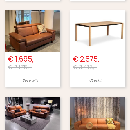
€ 1.695,-
€ 2.575,-
€ 2.175,-
€ 3.415,-
Beverwijk
Utrecht