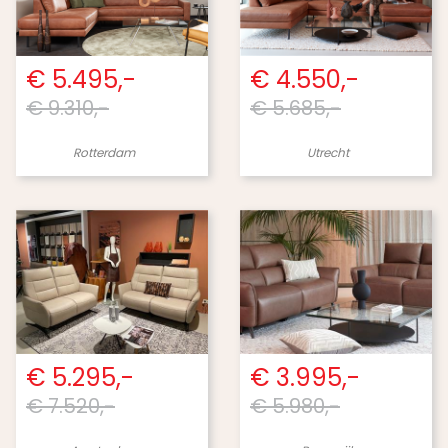
€ 5.495,-
€ 4.550,-
€ 9.310,-
€ 5.685,-
Rotterdam
Utrecht
€ 5.295,-
€ 3.995,-
€ 7.520,-
€ 5.980,-