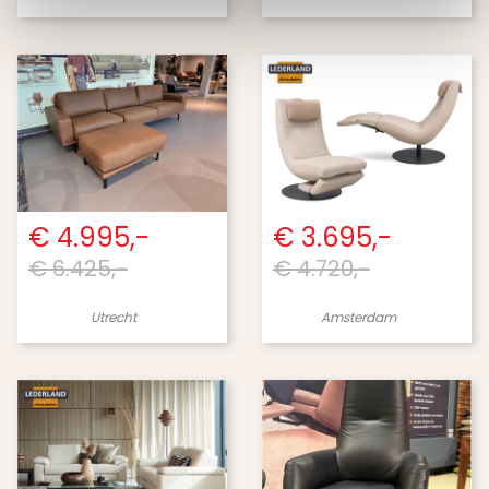
€ 4.995,-
€ 3.695,-
€ 6.425,-
€ 4.720,-
Utrecht
Amsterdam