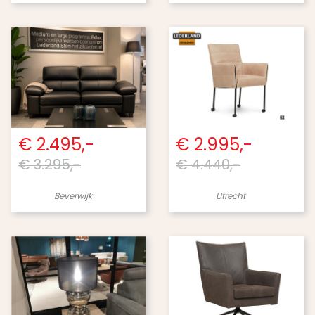
€ 2.495,-
€ 2.995,-
€ 3.295,-
€ 4.440,-
Beverwijk
Utrecht