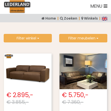
MENU
Home
|
Zoeken
|
Winkels
|
Filter winkel
Filter meubelen
€ 2.895,-
€ 5.750,-
€ 3.855,-
€ 7.360,-