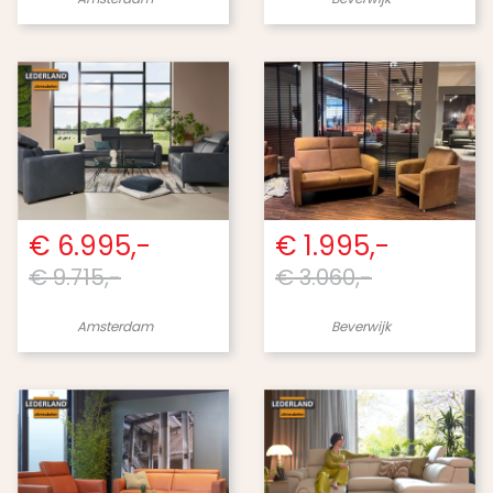
€ 6.995,-
€ 1.995,-
€ 9.715,-
€ 3.060,-
Amsterdam
Beverwijk