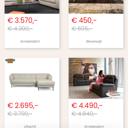
€ 3.570,-
€ 450,-
€ 4.300,-
€ 695,-
Amsterdam
Beverwijk
€ 2.695,-
€ 4.490,-
€ 3.790,-
€ 4.840,-
Utrecht
Amsterdam