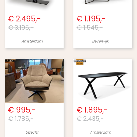
€ 2.495,-
€ 1.195,-
€ 3.195,-
€ 1.545,-
Amsterdam
Beverwijk
€ 995,-
€ 1.895,-
€ 1.785,-
€ 2.435,-
Utrecht
Amsterdam