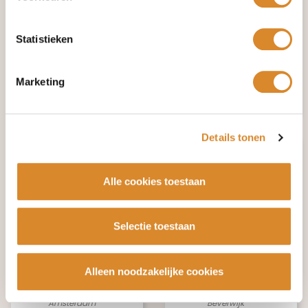
Statistieken
€ 225,-
€ 3.995,-
€ 450,-
€ 6.655,-
Marketing
Beverwijk
Utrecht
Details tonen
Alle cookies toestaan
Selectie toestaan
€ 1.695,-
€ 495,-
€ 2.615,-
€ 1.449,-
Alleen noodzakelijke cookies
Amsterdam
Beverwijk