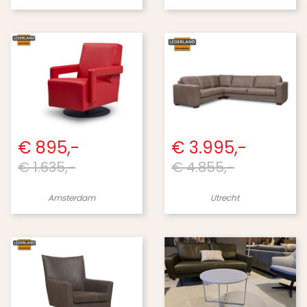
€ 895,-
€ 3.995,-
€ 1.635,-
€ 4.855,-
Amsterdam
Utrecht