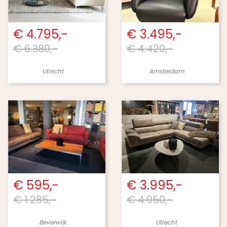
€ 4.795,-
€ 3.495,-
€ 6.380,-
€ 4.420,-
Utrecht
Amsterdam
€ 595,-
€ 3.995,-
€ 1.285,-
€ 4.950,-
Beverwijk
Utrecht