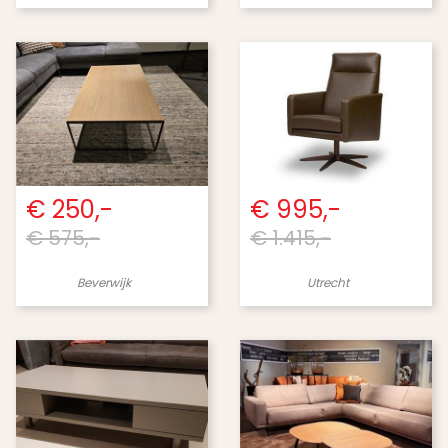
€ 250,-
€ 995,-
€ 575,-
€ 1.415,-
Beverwijk
Utrecht