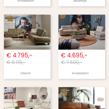
Amsterdam
Beverwijk
€ 4.795,-
€ 4.695,-
€ 6.115,-
€ 7.500,-
Utrecht
Amsterdam