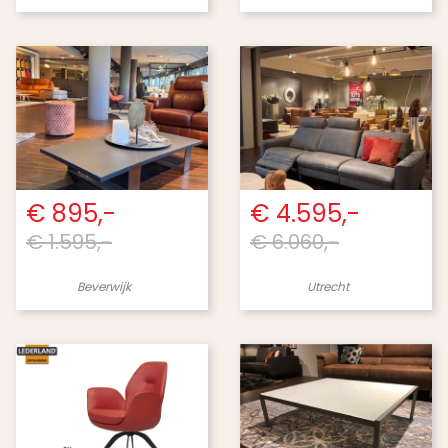
€ 895,-
€ 4.595,-
€ 1.595,-
€ 6.060,-
Beverwijk
Utrecht