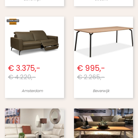
€ 3.375,-
€ 995,-
€ 4.220,-
€ 2.265,-
Amsterdam
Beverwijk