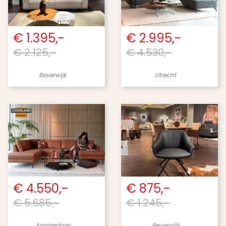
€ 1.395,-
€ 2.995,-
€ 2.125,-
€ 4.530,-
Beverwijk
Utrecht
€ 4.550,-
€ 875,-
€ 5.685,-
€ 1.245,-
Amsterdam
Beverwijk