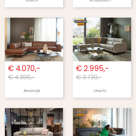
Utrecht
Amsterdam
€ 4.070,-
€ 2.995,-
€ 4.390,-
€ 3.730,-
Beverwijk
Utrecht