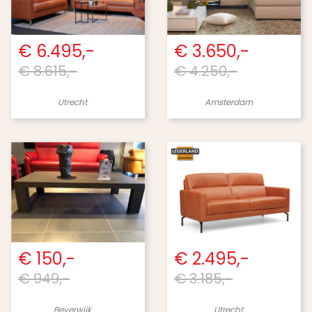
€ 6.495,-
€ 3.650,-
€ 8.615,-
€ 4.250,-
Utrecht
Amsterdam
€ 150,-
€ 2.495,-
€ 949,-
€ 3.185,-
Beverwijk
Utrecht