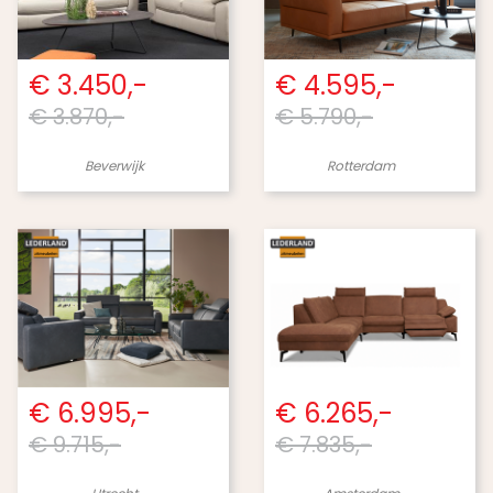
€ 3.450,-
€ 4.595,-
€ 3.870,-
€ 5.790,-
Beverwijk
Rotterdam
€ 6.995,-
€ 6.265,-
€ 9.715,-
€ 7.835,-