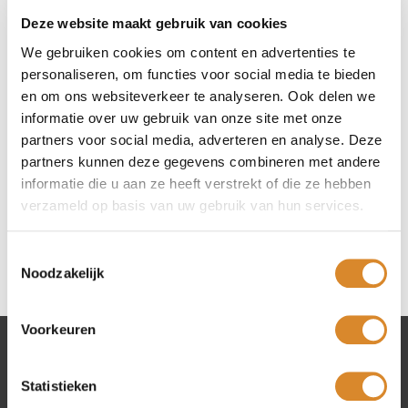
Deze website maakt gebruik van cookies
We gebruiken cookies om content en advertenties te
personaliseren, om functies voor social media te bieden
Stel een vraag over dit model
en om ons websiteverkeer te analyseren. Ook delen we
informatie over uw gebruik van onze site met onze
partners voor social media, adverteren en analyse. Deze
partners kunnen deze gegevens combineren met andere
Hoektafel Gerona 70 x 70 cm
informatie die u aan ze heeft verstrekt of die ze hebben
verzameld op basis van uw gebruik van hun services.
Hoektafel Gerona 70 x 70 cm
Toestemmingsselectie
in Eiken Kiezel
Noodzakelijk
Voorkeuren
Lederland winkels
Statistieken