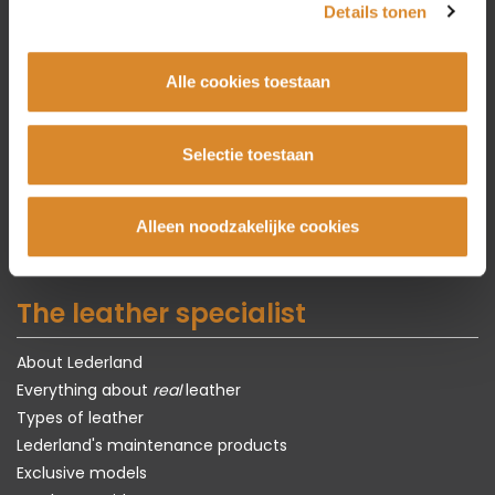
Details tonen
Couches
Corner couches
Alle cookies toestaan
Armchairs
Chairs
Selectie toestaan
Tables
Carpets
Showroom models
Alleen noodzakelijke cookies
The leather specialist
About Lederland
Everything about
real
leather
Types of leather
Lederland's maintenance products
Exclusive models