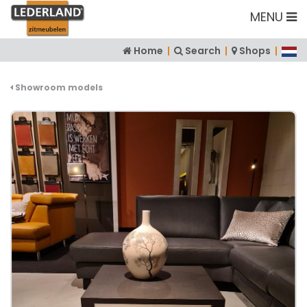
MENU
Home
|
Search
|
Shops
|
Showroom models