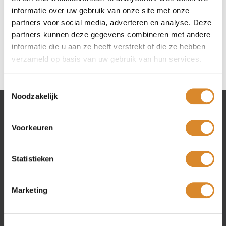
informatie over uw gebruik van onze site met onze
Questions about this model
partners voor social media, adverteren en analyse. Deze
partners kunnen deze gegevens combineren met andere
informatie die u aan ze heeft verstrekt of die ze hebben
verzameld op basis van uw gebruik van hun services.
Toestemmingsselectie
Noodzakelijk
Lederland shops
Voorkeuren
Amsterdam
Beverwijk
Statistieken
Rotterdam
Utrecht
Marketing
Collection