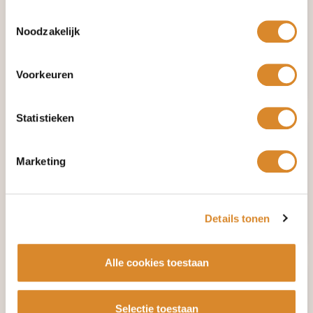
Toestemmingsselectie
Noodzakelijk
Voorkeuren
Alinda
Kitty
Statistieken
Marketing
Details tonen
Sphinx
Samoa
Alle cookies toestaan
Selectie toestaan