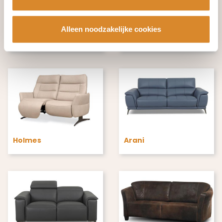
Alleen noodzakelijke cookies
Harry
Hein
Holmes
Arani