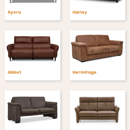
Ayora
Harley
Abbot
Hermitage