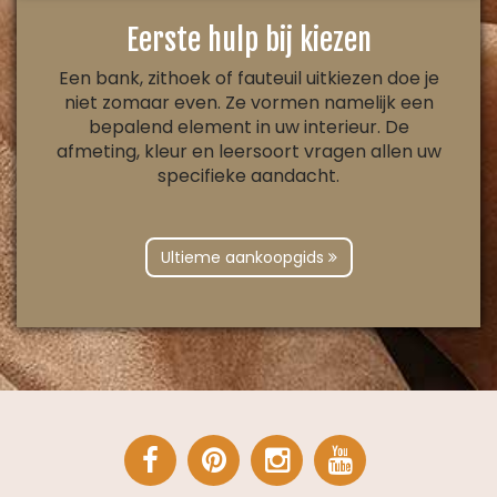
Eerste hulp bij kiezen
Een bank, zithoek of fauteuil uitkiezen doe je
niet zomaar even. Ze vormen namelijk een
bepalend element in uw interieur. De
afmeting, kleur en leersoort vragen allen uw
specifieke aandacht.
Ultieme aankoopgids