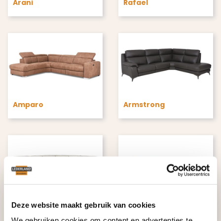
Arani
Rafael
Amparo
Armstrong
Deze website maakt gebruik van cookies
Alena
Chiel
We gebruiken cookies om content en advertenties te