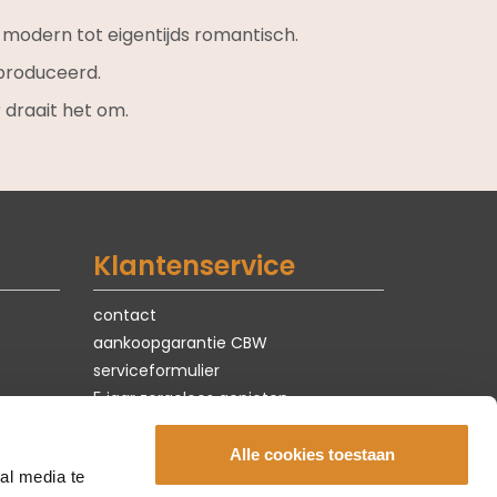
k modern tot eigentijds romantisch.
roduceerd.
 draait het om.
Klantenservice
contact
aankoopgarantie CBW
serviceformulier
5 jaar zorgeloos genieten
privacy & cookies
vacatures
Alle cookies toestaan
al media te