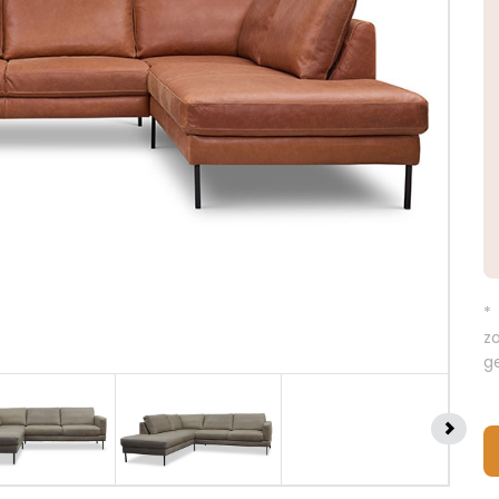
*
z
g