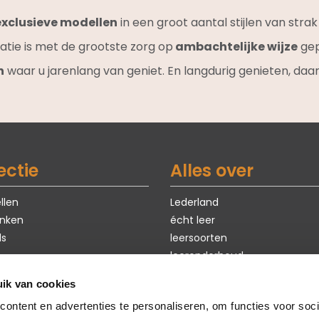
exclusieve modellen
in een groot aantal stijlen van stra
atie is met de grootste zorg op
ambachtelijke wijze
gep
n
waar u jarenlang van geniet. En langdurig genieten, daar
ectie
Alles over
llen
Lederland
nken
écht leer
ls
leersoorten
leeronderhoud
exclusieve modellen
ik van cookies
ten
eerste hulp bij kiezen
ontent en advertenties te personaliseren, om functies voor soci
Sale
maatwerk