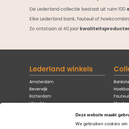
De Lederland collectie bestaat uit ruim 100
Elke Lederland bank, fauteuil of hoekcombin
Zo ontstaan al 40 jaar
kwaliteitsproducte
Lederland winkels
Coll
Amsterdam
Bankste
Beverwijk
Hoekba
Rotterdam
Fauteui
Utrecht
Stoelen
Tafels
Deze website maakt gebru
Karpet
We gebruiken cookies om c
Zomer 