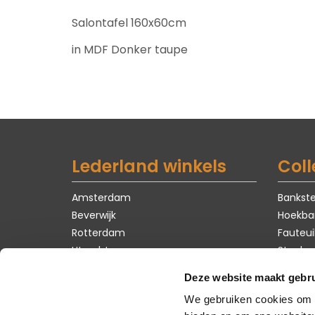
Salontafel 160x60cm
in MDF Donker taupe
Lederland winkels
Coll
Amsterdam
Bankste
Beverwijk
Hoekba
Rotterdam
Fauteui
Utrecht
Stoelen
Tafels
Deze website maakt gebru
Karpet
We gebruiken cookies om c
Zomer 