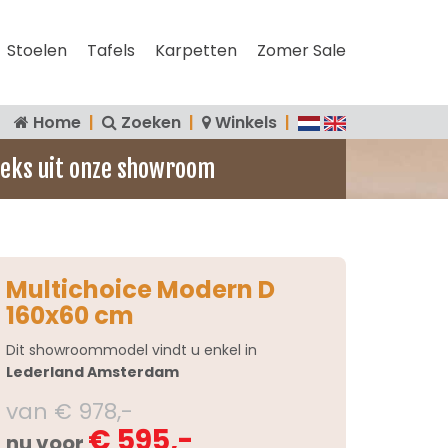
Stoelen
Tafels
Karpetten
Zomer Sale
Home
|
Zoeken
|
Winkels
|
eks uit onze showroom
Multichoice Modern D
160x60 cm
Dit showroommodel vindt u enkel in
Lederland Amsterdam
van € 978,-
€ 595,-
nu voor