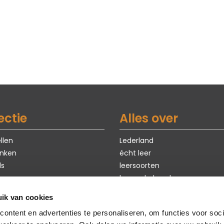
ectie
Alles over
llen
Lederland
nken
écht leer
ls
leersoorten
leeronderhoud
exclusieve modellen
ik van cookies
ten
eerste hulp bij kiezen
ontent en advertenties te personaliseren, om functies voor soci
Sale
maatwerk