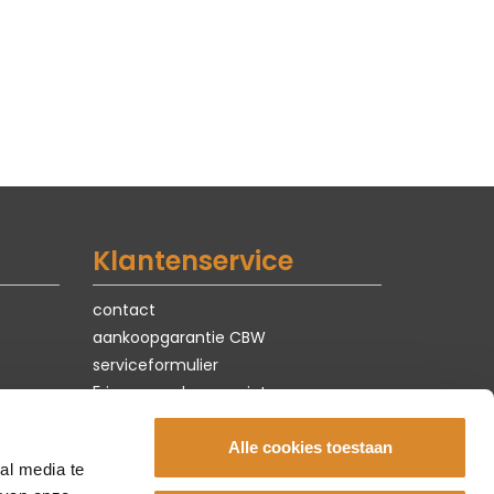
Klantenservice
contact
aankoopgarantie CBW
serviceformulier
5 jaar zorgeloos genieten
privacy & cookies
vacatures
Alle cookies toestaan
al media te