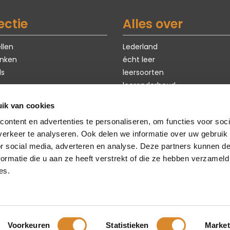
ectie
Alles over
llen
Lederland
nken
écht leer
ls
leersoorten
leeronderhoud
exclusieve modellen
ik van cookies
ten
eerste hulp bij kiezen
ontent en advertenties te personaliseren, om functies voor soci
Sale
maatwerk
erkeer te analyseren. Ook delen we informatie over uw gebruik
veelgestelde vragen
or social media, adverteren en analyse. Deze partners kunnen 
duurzaamheid
ormatie die u aan ze heeft verstrekt of die ze hebben verzameld
inspiratie & blogs
es.
Voorkeuren
Statistieken
Market
erland Nederland BV |
Webdesign - Koen Michielsen
|
Online marketing -