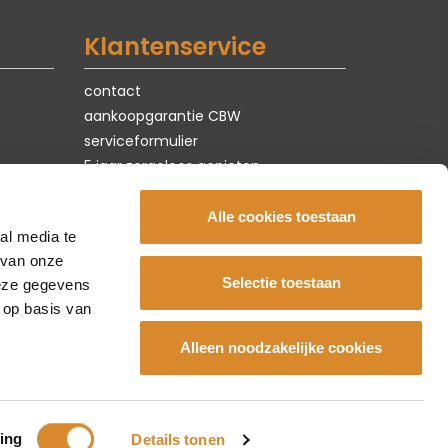
Klantenservice
contact
aankoopgarantie CBW
serviceformulier
5 jaar zorgeloos genieten
privacy & cookies
vacatures
Alle cookies toestaan
al media te
 van onze
Selectie toestaan
deze gegevens
 op basis van
Alleen noodzakelijke cookies
ing
Details tonen
 WeConnect