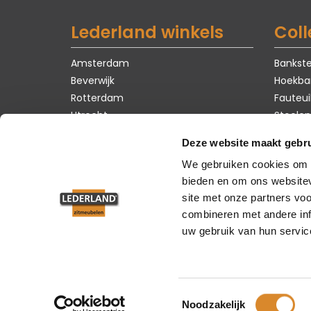
Lederland winkels
Coll
Amsterdam
Bankste
Beverwijk
Hoekba
Rotterdam
Fauteui
Utrecht
Stoelen
Tafels
Deze website maakt gebru
Karpet
We gebruiken cookies om c
Zomer 
bieden en om ons websitev
site met onze partners vo
combineren met andere inf
uw gebruik van hun servic
Toestemmingsselectie
Noodzakelijk
© 2026 Led