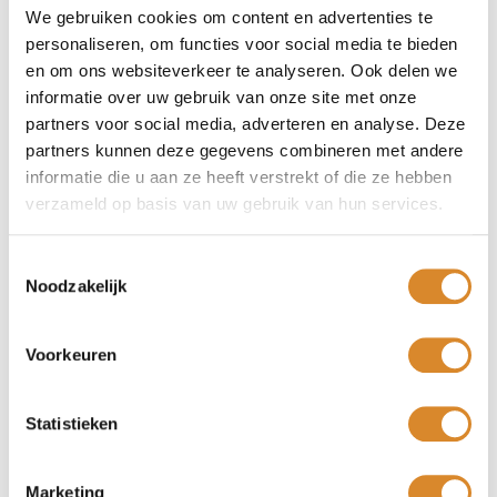
HPL-tafels zijn duurzaam en eenvoudig te onderhouden,
We gebruiken cookies om content en advertenties te
waardoor ze ideaal zijn voor drukbezochte ruimtes.
personaliseren, om functies voor social media te bieden
Voordelen:
en om ons websiteverkeer te analyseren. Ook delen we
informatie over uw gebruik van onze site met onze
Duurzaam en stevig
Bestand tegen beschadigingen zoals krassen en
partners voor social media, adverteren en analyse. Deze
vlekken
partners kunnen deze gegevens combineren met andere
Eenvoudig te onderhouden en schoon te maken
informatie die u aan ze heeft verstrekt of die ze hebben
verzameld op basis van uw gebruik van hun services.
4. Keramiek:
Keramiek is een relatief nieuw materiaal voor (salon)tafels
Toestemmingsselectie
dat steeds populairder wordt. Het bestaat uit
Noodzakelijk
glasvezelversterkt porselein of keramisch materiaal en
heeft een gladde, koele uitstraling. Keramische tafels zijn
Voorkeuren
bijzonder duurzaam, bestand tegen slijtage en hitte, en
hebben een eigentijdse uitstraling. Het is het enige
materiaal wat 100% krasvrij is.
Statistieken
Voordelen:
Uitermate duurzaam en bestand tegen slijtage
Marketing