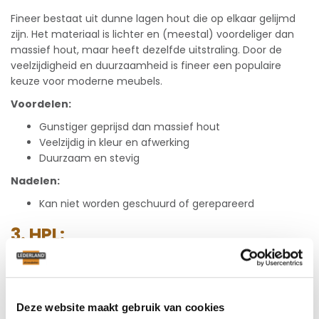
Fineer bestaat uit dunne lagen hout die op elkaar gelijmd
zijn. Het materiaal is lichter en (meestal) voordeliger dan
massief hout, maar heeft dezelfde uitstraling. Door de
veelzijdigheid en duurzaamheid is fineer een populaire
keuze voor moderne meubels.
Voordelen:
Gunstiger geprijsd dan massief hout
Veelzijdig in kleur en afwerking
Duurzaam en stevig
Nadelen:
Kan niet worden geschuurd of gerepareerd
3. HPL:
HPL, ook wel bekend als High Pressure Laminate, wordt vaak
gebruikt in commerciële meubels. Het bestaat uit
meerdere lagen papier of textiel met een kunsthars, die
onder hoge druk en temperatuur worden samengeperst.
Deze website maakt gebruik van cookies