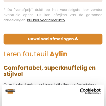
* De "vanafprijs" duidt op het voordeligste leer zonder
eventuele opties. Dit kan afwijken van de getoonde
afbeeldingen.
Klik hier voor meer info
.
Download afmetingen
Leren fauteuil
Aylin
Comfortabel, superknuffelig en
stijlvol
Onze fauteuil Aylin combineert dit allemaal. Verkrijgbaar
met houten poten of een roestvrijstalen of zwart
draaiplateau, Aylin is de perfecte fauteuil voor gezellige
uurtjes. Een visuele blikvanger is natuurlijk de versie van
superzacht lamsleer. Dit model ziet er dankzij de