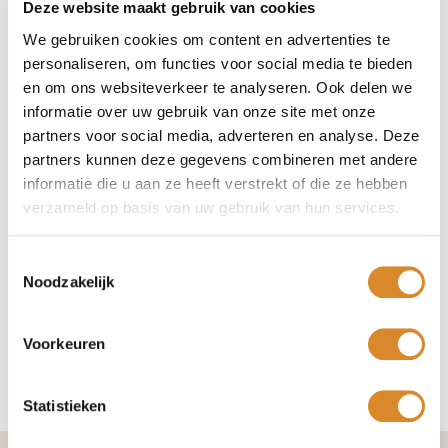
Deze website maakt gebruik van cookies
nonchalante vulling ook chic en comfortabel uit!
We gebruiken cookies om content en advertenties te
Zoals bij alle meubels van Lederland, kun je ook voor de
personaliseren, om functies voor social media te bieden
Aylin fauteuil kiezen uit verschillende leerkwaliteiten,
en om ons websiteverkeer te analyseren. Ook delen we
kleuren en voeten. Zo wordt de fauteuil jouw ideale fauteuil.
informatie over uw gebruik van onze site met onze
partners voor social media, adverteren en analyse. Deze
Decoratieve siernaden
partners kunnen deze gegevens combineren met andere
informatie die u aan ze heeft verstrekt of die ze hebben
Het hoge vakmanschap van onze naaisters geeft jouw
verzameld op basis van uw gebruik van hun services.
nieuwe meubel de finishing touch. De vele verschillende
naadvariaties, mogelijk ton-sur-ton of in een
contrasterende kleur maken van ieder meubelstuk een
Toestemmingsselectie
uniek item. Raadpleeg de adviseur voor de exacte
Noodzakelijk
mogelijkheden. Siernaden kunnen een meerprijs hebben.
Meer info op onze
pagina stiknaden
.
Voorkeuren
Statistieken