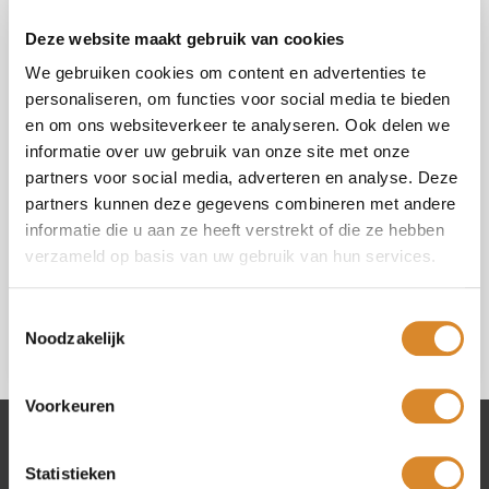
Vraag of opmerking (*)
Deze website maakt gebruik van cookies
We gebruiken cookies om content en advertenties te
personaliseren, om functies voor social media te bieden
en om ons websiteverkeer te analyseren. Ook delen we
informatie over uw gebruik van onze site met onze
Selecteer uw winkel (*)
partners voor social media, adverteren en analyse. Deze
partners kunnen deze gegevens combineren met andere
informatie die u aan ze heeft verstrekt of die ze hebben
Ik ga akkoord met de
privacy policy
.
verzameld op basis van uw gebruik van hun services.
Toestemmingsselectie
Noodzakelijk
Voorkeuren
Lederland winkels
Statistieken