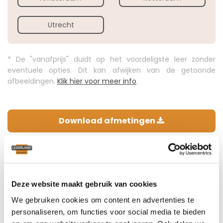
Utrecht
* De "vanafprijs" duidt op het voordeligste leer zonder
eventuele opties. Dit kan afwijken van de getoonde
afbeeldingen.
Klik hier voor meer info
.
Download afmetingen
Stijlvolle leren draaifauteuil
Gogh
Deze website maakt gebruik van cookies
De fauteuil om je interieur compleet te maken, stijlvol en
We gebruiken cookies om content en advertenties te
comfortabel, met draaimechanisme en verkrijgbaar met
personaliseren, om functies voor social media te bieden
verschillende voeten in 3 verschillende zithoogtes. Kies een