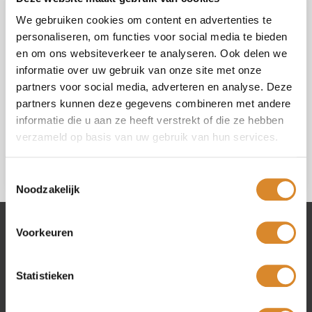
Vraag of opmerking (*)
We gebruiken cookies om content en advertenties te
personaliseren, om functies voor social media te bieden
en om ons websiteverkeer te analyseren. Ook delen we
informatie over uw gebruik van onze site met onze
partners voor social media, adverteren en analyse. Deze
partners kunnen deze gegevens combineren met andere
Ik ga akkoord met de
privacy policy
.
informatie die u aan ze heeft verstrekt of die ze hebben
verzameld op basis van uw gebruik van hun services.
Toestemmingsselectie
Noodzakelijk
Voorkeuren
Lederland winkels
Statistieken
Amsterdam
Beverwijk