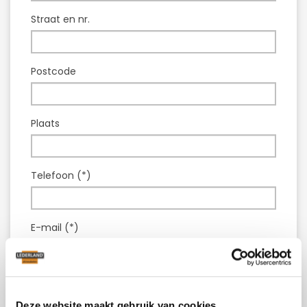
Straat en nr.
Postcode
Plaats
Telefoon (*)
E-mail (*)
Model :
Leren fauteuil Harley
Deze website maakt gebruik van cookies