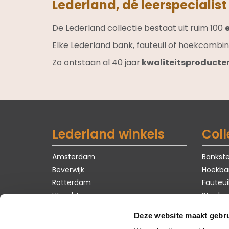
Lederland, dé leerspecialist
De Lederland collectie bestaat uit ruim 100
Elke Lederland bank, fauteuil of hoekcombin
Zo ontstaan al 40 jaar
kwaliteitsproducte
Lederland winkels
Coll
Amsterdam
Bankste
Beverwijk
Hoekba
Rotterdam
Fauteui
Utrecht
Stoelen
Tafels
Deze website maakt gebru
Karpet