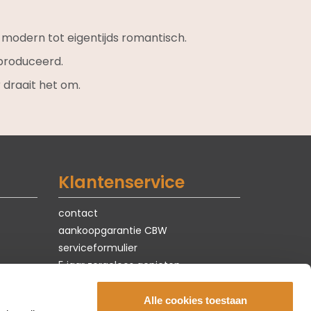
k modern tot eigentijds romantisch.
roduceerd.
 draait het om.
Klantenservice
contact
aankoopgarantie CBW
serviceformulier
5 jaar zorgeloos genieten
privacy & cookies
vacatures
Alle cookies toestaan