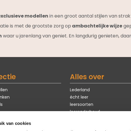
exclusieve modellen
in een groot aantal stijlen van stra
atie is met de grootste zorg op
ambachtelijke wijze
gep
n
waar u jarenlang van geniet. En langdurig genieten, daar
ectie
Alles over
llen
Lederland
nken
écht leer
ls
leersoorten
leeronderhoud
exclusieve modellen
ik van cookies
ten
eerste hulp bij kiezen