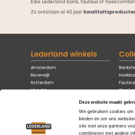
Elke Lederland bank, fauteuil of hoekcombin
Zo ontstaan al 40 jaar
kwaliteitsproducte
Lederland winkels
Coll
Amsterdam
Bankste
Beverwijk
Hoekba
Rotterdam
Fauteui
Utrecht
Stoelen
Tafels
Deze website maakt gebru
Karpet
We gebruiken cookies om c
Zomer 
bieden en om ons websitev
site met onze partners vo
combineren met andere inf