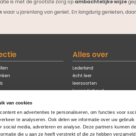
atie is met de grootste zorg op
ambachtelijke wijze
gep
n
waar u jarenlang van geniet. En langdurig genieten, daar
ectie
Alles over
llen
Lederland
nken
écht leer
ls
leersoorten
leeronderhoud
exclusieve modellen
ik van cookies
ten
eerste hulp bij kiezen
ontent en advertenties te personaliseren, om functies voor soci
Sale
maatwerk
erkeer te analyseren. Ook delen we informatie over uw gebruik
veelgestelde vragen
or social media, adverteren en analyse. Deze partners kunnen 
duurzaamheid
ormatie die u aan ze heeft verstrekt of die ze hebben verzameld