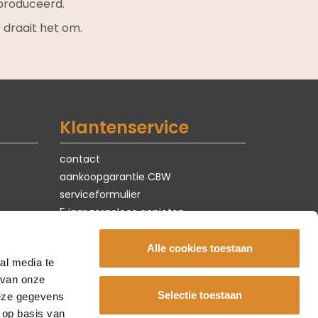
roduceerd.
 draait het om.
Klantenservice
contact
aankoopgarantie CBW
serviceformulier
5 jaar zorgeloos genieten
privacy & cookies
vacatures
Alle cookies toestaan
al media te
 van onze
Selectie toestaan
deze gegevens
 op basis van