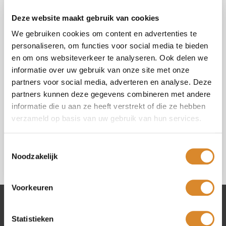
Vraag of opmerking (*)
Deze website maakt gebruik van cookies
We gebruiken cookies om content en advertenties te
personaliseren, om functies voor social media te bieden
en om ons websiteverkeer te analyseren. Ook delen we
informatie over uw gebruik van onze site met onze
Selecteer uw winkel (*)
partners voor social media, adverteren en analyse. Deze
partners kunnen deze gegevens combineren met andere
informatie die u aan ze heeft verstrekt of die ze hebben
Ik ga akkoord met de
privacy policy
.
verzameld op basis van uw gebruik van hun services.
Toestemmingsselectie
Noodzakelijk
Voorkeuren
Lederland winkels
Statistieken