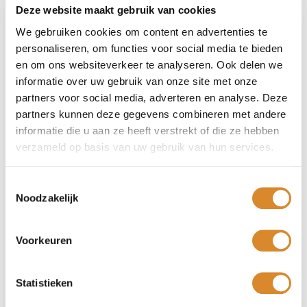
kan u door Lederland perfect aan uw wensen en maten
Deze website maakt gebruik van cookies
laten aanpassen. Informeer zeker naar de vele
We gebruiken cookies om content en advertenties te
mogelijkheden.
personaliseren, om functies voor social media te bieden
Model Karina wordt standaard afgewerkt met een
en om ons websiteverkeer te analyseren. Ook delen we
mooie dubbele stiknaad.
informatie over uw gebruik van onze site met onze
Model Karina staat op houten pootjes. U kunt zelf de
partners voor social media, adverteren en analyse. Deze
kleur kiezen.
partners kunnen deze gegevens combineren met andere
Neerploffen met de voetjes omhoog
informatie die u aan ze heeft verstrekt of die ze hebben
Model Karina nodigt uit om heerlijk in neer te ploffen
verzameld op basis van uw gebruik van hun services.
na een lange dag. Met de voetjes omhoog – op een
bijpassende voetenbank – geniet u nog meer van dit
100% Nederlands bankstel.
Toestemmingsselectie
Noodzakelijk
Voorkeuren
FAUTEUIL
110 cm x 95 cm x 75 cm
Statistieken
€ 1.855,-