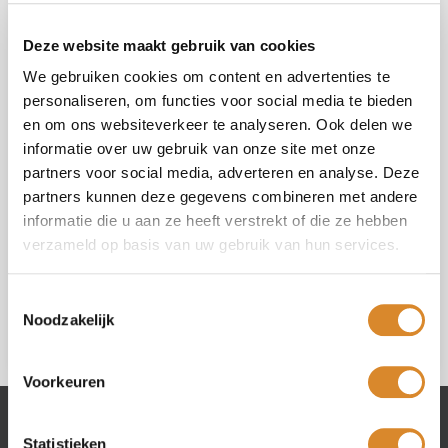
Model :
showroommodel Eettafel Bern 240x100
Deze website maakt gebruik van cookies
cm, keramiek, basalt zwart
We gebruiken cookies om content en advertenties te
Vraag of opmerking (*)
personaliseren, om functies voor social media te bieden
en om ons websiteverkeer te analyseren. Ook delen we
informatie over uw gebruik van onze site met onze
partners voor social media, adverteren en analyse. Deze
partners kunnen deze gegevens combineren met andere
informatie die u aan ze heeft verstrekt of die ze hebben
verzameld op basis van uw gebruik van hun services.
Ik ga akkoord met de
privacy policy
.
Toestemmingsselectie
Noodzakelijk
Voorkeuren
Statistieken