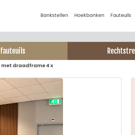
Bankstellen
Hoekbanken
Fauteuils
fauteuils
Rechtstre
i met draadframe 4 x