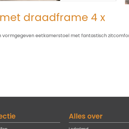
 met draadframe 4 x
rn vormgegeven eetkamerstoel met fantastisch zitcomfor
ectie
Alles over