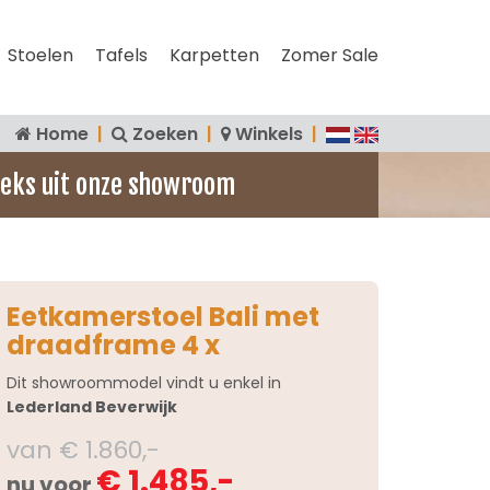
Stoelen
Tafels
Karpetten
Zomer Sale
Home
|
Zoeken
|
Winkels
|
eks uit onze showroom
Eetkamerstoel Bali met
draadframe 4 x
Dit showroommodel vindt u enkel in
Lederland Beverwijk
van € 1.860,-
€ 1.485,-
nu voor