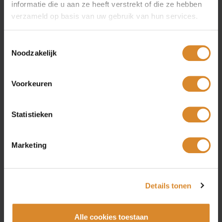
informatie die u aan ze heeft verstrekt of die ze hebben
Lederland winkels
verzameld op basis van uw gebruik van hun services.
Amsterdam
Toestemmingsselectie
Beverwijk
Noodzakelijk
Rotterdam
Utrecht
Voorkeuren
Collectie
Statistieken
Bankstellen
Marketing
Hoekbanken
Fauteuils
Stoelen
Tafels
Details tonen
Karpetten
Zomer Sale
Alle cookies toestaan