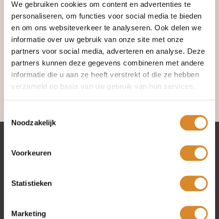
We gebruiken cookies om content en advertenties te
De Lederland collectie bestaat uit ruim 100
exclusieve
personaliseren, om functies voor social media te bieden
modellen
in een groot aantal stijlen van strak modern tot
en om ons websiteverkeer te analyseren. Ook delen we
eigentijds romantisch.
informatie over uw gebruik van onze site met onze
Elke Lederland bank, fauteuil of hoekcombinatie is met de
partners voor social media, adverteren en analyse. Deze
grootste zorg op
ambachtelijke wijze
geproduceerd.
partners kunnen deze gegevens combineren met andere
informatie die u aan ze heeft verstrekt of die ze hebben
Zo ontstaan al 40 jaar
kwaliteitsproducten
waar u
jarenlang van geniet. En langdurig genieten, daar draait het
verzameld op basis van uw gebruik van hun services.
om.
Toestemmingsselectie
Noodzakelijk
Lederland winkels
Voorkeuren
Amsterdam
Statistieken
Beverwijk
Rotterdam
Utrecht
Marketing