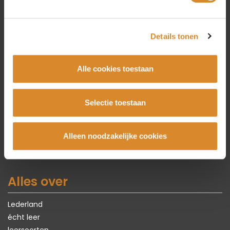
Collectie
Details tonen
Bankstellen
Alle cookies toestaan
Hoekbanken
Fauteuils
Stoelen
Selectie toestaan
Tafels
Karpetten
Zomer Sale
Alleen noodzakelijke cookies
Alles over
Lederland
écht leer