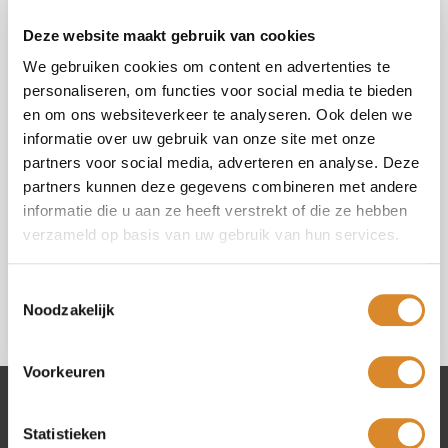
Vraag of opmerking (*)
Deze website maakt gebruik van cookies
We gebruiken cookies om content en advertenties te
personaliseren, om functies voor social media te bieden
en om ons websiteverkeer te analyseren. Ook delen we
informatie over uw gebruik van onze site met onze
Selecteer uw winkel (*)
partners voor social media, adverteren en analyse. Deze
partners kunnen deze gegevens combineren met andere
informatie die u aan ze heeft verstrekt of die ze hebben
Ik ga akkoord met de
privacy policy
.
verzameld op basis van uw gebruik van hun services.
Toestemmingsselectie
Noodzakelijk
Voorkeuren
Lederland winkels
Statistieken