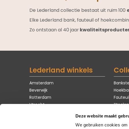
De Lederland collectie bestaat uit ruim 100
Elke Lederland bank, fauteuil of hoekcombin
Zo ontstaan al 40 jaar
kwaliteitsproducte
Lederland winkels
Coll
Amsterdam
Bankste
Beverwijk
Hoekba
Rotterdam
Fauteui
Utrecht
Stoelen
Tafels
Deze website maakt gebru
Karpet
We gebruiken cookies om c
Zomer 