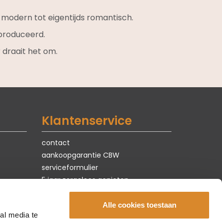
k modern tot eigentijds romantisch.
roduceerd.
 draait het om.
Klantenservice
contact
aankoopgarantie CBW
serviceformulier
5 jaar zorgeloos genieten
privacy & cookies
vacatures
Alle cookies toestaan
al media te