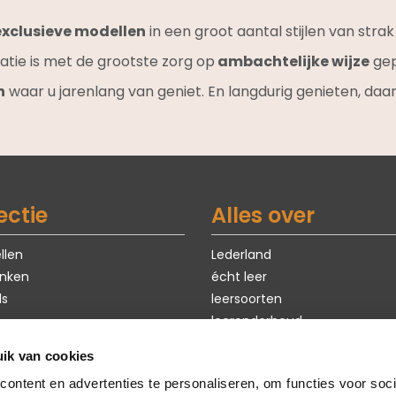
exclusieve modellen
in een groot aantal stijlen van stra
atie is met de grootste zorg op
ambachtelijke wijze
gep
n
waar u jarenlang van geniet. En langdurig genieten, daar
ectie
Alles over
llen
Lederland
nken
écht leer
ls
leersoorten
leeronderhoud
exclusieve modellen
ik van cookies
ten
eerste hulp bij kiezen
ontent en advertenties te personaliseren, om functies voor soci
Sale
maatwerk