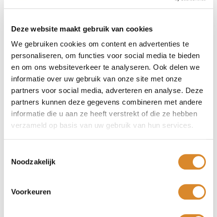
SALONTAFEL 80X80 CM
80 cm x 80 cm x 36 cm
Deze website maakt gebruik van cookies
€ 1.575,-
We gebruiken cookies om content en advertenties te
SALONTAFEL 100X100 CM
personaliseren, om functies voor social media te bieden
en om ons websiteverkeer te analyseren. Ook delen we
100 cm x 100 cm x 36 cm
€ 1.925,-
informatie over uw gebruik van onze site met onze
partners voor social media, adverteren en analyse. Deze
SALONTAFEL 120X100 CM
partners kunnen deze gegevens combineren met andere
informatie die u aan ze heeft verstrekt of die ze hebben
120 cm x 100 cm x 36 cm
€ 1.925,-
verzameld op basis van uw gebruik van hun services.
SALONTAFEL 140X80 CM
Toestemmingsselectie
140 cm x 80 cm x 36 cm
Noodzakelijk
€ 2.095,-
SALONTAFEL 110X110 CM
Voorkeuren
110 cm x 110 cm x 36 cm
€ 2.135,-