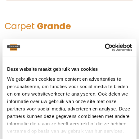
Carpet
Grande
PRIJS PER M2
Deze website maakt gebruik van cookies
€ 375,-
We gebruiken cookies om content en advertenties te
personaliseren, om functies voor social media te bieden
CARPET 170X240 CM
en om ons websiteverkeer te analyseren. Ook delen we
informatie over uw gebruik van onze site met onze
170 cm x 240 cm x H cm
€ 1.085,-
partners voor social media, adverteren en analyse. Deze
partners kunnen deze gegevens combineren met andere
CARPET 200X250 CM
informatie die u aan ze heeft verstrekt of die ze hebben
200 cm x 250 cm x H cm
verzameld op basis van uw gebruik van hun services.
€ 1.325,-