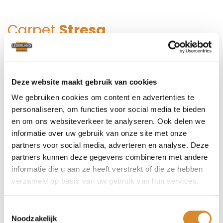
Carpet
Stresa
Deze website maakt gebruik van cookies
KARPET 170X240 CM
We gebruiken cookies om content en advertenties te
170 cm x 240 cm x H cm
personaliseren, om functies voor social media te bieden
€ 1.215,-
en om ons websiteverkeer te analyseren. Ook delen we
KARPET 200X250 CM
informatie over uw gebruik van onze site met onze
partners voor social media, adverteren en analyse. Deze
200 cm x 250 cm x H cm
partners kunnen deze gegevens combineren met andere
€ 1.495,-
informatie die u aan ze heeft verstrekt of die ze hebben
KARPET 200X300 CM
verzameld op basis van uw gebruik van hun services.
200 cm x 300 cm x H cm
€ 1.795,-
Toestemmingsselectie
Noodzakelijk