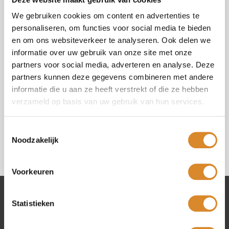
We gebruiken cookies om content en advertenties te
personaliseren, om functies voor social media te bieden
en om ons websiteverkeer te analyseren. Ook delen we
informatie over uw gebruik van onze site met onze
partners voor social media, adverteren en analyse. Deze
Select your shop (*)
partners kunnen deze gegevens combineren met andere
informatie die u aan ze heeft verstrekt of die ze hebben
verzameld op basis van uw gebruik van hun services.
I agree with the
privacy policy
.
Toestemmingsselectie
Noodzakelijk
Voorkeuren
Statistieken
Lederland shops