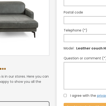
Postal code
Telephone (*)
Model :
Leather couch H
Question or comment (*
..
n
is in our stores. Here you can
 happy to show you all the
I agree with the
priva