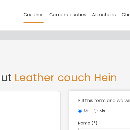
Couches
Corner couches
Armchairs
Cha
out
Leather couch Hein
Fill this form and we wi
Mr.
Ms.
Name (*)