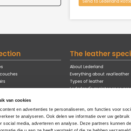
ection
The leather speci
es
About Lederland
 couches
Everything about
real
leather
irs
Types of leather
Lederland's maintenance pro
Exclusive models
ik van cookies
s
Purchase guide
ontent en advertenties te personaliseren, om functies voor soci
om models
Customization
erkeer te analyseren. Ook delen we informatie over uw gebruik
faq
or social media, adverteren en analyse. Deze partners kunnen 
sustainability
ormatie die u aan ze heeft verstrekt of die ze hebben verzameld