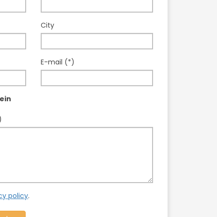
City
E-mail (*)
ein
)
cy policy
.