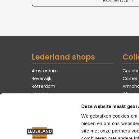
Rotterdam
Lederland shops
Coll
Amsterdam
Couch
Beverwijk
Corner
Rotterdam
Armcha
Utrecht
Chairs
Tables
Deze website maakt gebru
Carpet
We gebruiken cookies om c
Showro
bieden en om ons websitev
site met onze partners vo
combineren met andere inf