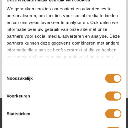
We gebruiken cookies om content en advertenties te
personaliseren, om functies voor social media te bieden
en om ons websiteverkeer te analyseren. Ook delen we
informatie over uw gebruik van onze site met onze
partners voor social media, adverteren en analyse. Deze
Select your shop (*)
partners kunnen deze gegevens combineren met andere
informatie die u aan ze heeft verstrekt of die ze hebben
verzameld op basis van uw gebruik van hun services.
I agree with the
privacy policy
.
Toestemmingsselectie
Noodzakelijk
Voorkeuren
Statistieken
Lederland shops