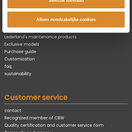
The leather specialist
Selectie toestaan
About Lederland
Alleen noodzakelijke cookies
Everything about
real
leather
Types of leather
Lederland's maintenance products
Exclusive models
Purchase guide
Customization
faq
sustainability
Customer service
contact
Recognized member of CBW
Quality certification and customer service form