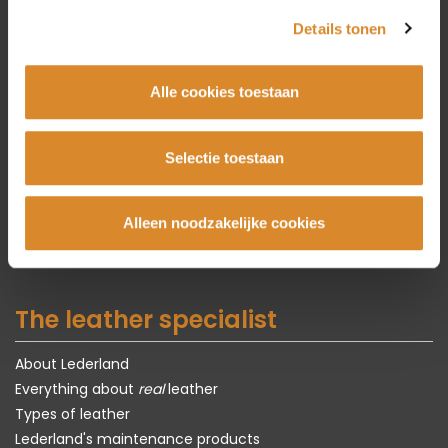
Collection
Details tonen
Couches
Alle cookies toestaan
Corner couches
Armchairs
Chairs
Selectie toestaan
Tables
Carpets
Alleen noodzakelijke cookies
Showroom models
The leather specialist
About Lederland
Everything about
real
leather
Types of leather
Lederland's maintenance products