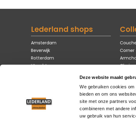
Lederland shops
Coll
Amsterdam
Couch
Beverwijk
Corner
Rotterdam
Armcha
Utrecht
Chairs
Tables
Deze website maakt gebru
Carpet
We gebruiken cookies om c
Showro
bieden en om ons websitev
site met onze partners vo
combineren met andere inf
uw gebruik van hun servic