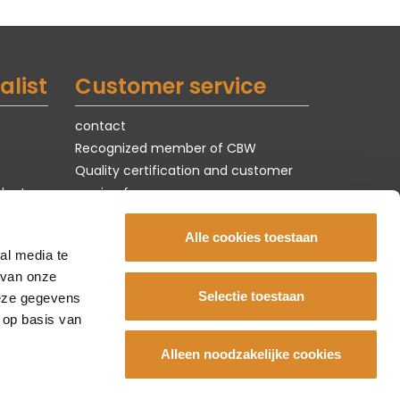
alist
Customer service
contact
Recognized member of CBW
Quality certification and customer
ducts
service form
Terms of use & privacy
jobs
Alle cookies toestaan
al media te
 van onze
Selectie toestaan
deze gegevens
 op basis van
Alleen noodzakelijke cookies