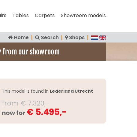
irs
Tables
Carpets
Showroom models
Home
|
Search
|
Shops
|
y from our showroom
This model is found in
Lederland Utrecht
from € 7.320,-
€ 5.495,-
now for