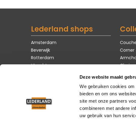
Lederland shops
Coll
Amsterdam
Couch
Beverwijk
Corner
Rotterdam
Armcha
Utrecht
Chairs
Tables
Deze website maakt gebru
Carpet
We gebruiken cookies om c
Showro
bieden en om ons websitev
site met onze partners vo
combineren met andere inf
uw gebruik van hun servic