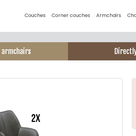
Couches
Corner couches
Armchairs
Cha
d armchairs
Directl