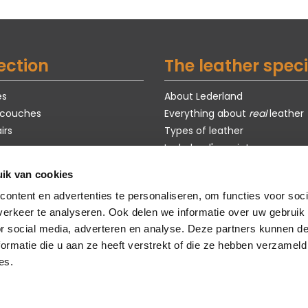
ection
The leather speci
es
About Lederland
 couches
Everything about
real
leather
irs
Types of leather
Lederland's maintenance pro
Exclusive models
ik van cookies
s
Purchase guide
ontent en advertenties te personaliseren, om functies voor soci
om models
Customization
erkeer te analyseren. Ook delen we informatie over uw gebruik
faq
or social media, adverteren en analyse. Deze partners kunnen 
sustainability
ormatie die u aan ze heeft verstrekt of die ze hebben verzameld
es.