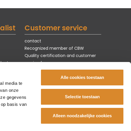
alist
Customer service
contact
Recognized member of CBW
Quality certification and customer
ducts
service form
Terms of use & privacy
jobs
Alle cookies toestaan
al media te
 van onze
Selectie toestaan
deze gegevens
 op basis van
Alleen noodzakelijke cookies