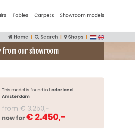
irs
Tables
Carpets
Showroom models
Home
|
Search
|
Shops
|
y from our showroom
This model is found in
Lederland
Amsterdam
from € 3.250,-
€ 2.450,-
now for