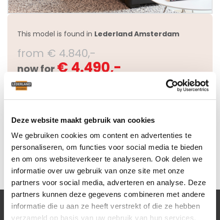
This model is found in
Lederland Amsterdam
from € 4.840,-
€ 4.490,-
now for
Questions about this model
Deze website maakt gebruik van cookies
We gebruiken cookies om content en advertenties te
personaliseren, om functies voor social media te bieden
en om ons websiteverkeer te analyseren. Ook delen we
informatie over uw gebruik van onze site met onze
partners voor social media, adverteren en analyse. Deze
partners kunnen deze gegevens combineren met andere
informatie die u aan ze heeft verstrekt of die ze hebben
verzameld op basis van uw gebruik van hun services.