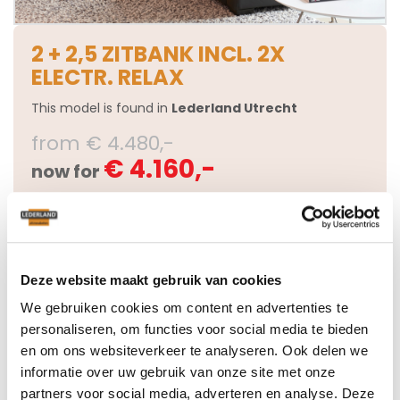
2 + 2,5 ZITBANK INCL. 2X
ELECTR. RELAX
This model is found in
Lederland Utrecht
from € 4.480,-
€ 4.160,-
now for
Questions about this model
Deze website maakt gebruik van cookies
We gebruiken cookies om content en advertenties te
personaliseren, om functies voor social media te bieden
en om ons websiteverkeer te analyseren. Ook delen we
2 + 2,5 ZITBANK INCL. 2X
informatie over uw gebruik van onze site met onze
ELECTR. RELAX
partners voor social media, adverteren en analyse. Deze