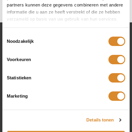
partners kunnen deze gegevens combineren met andere
informatie die u aan ze heeft verstrekt of die ze hebben
verzameld op basis van uw gebruik van hun services.
Toestemmingsselectie
Lederland shops
Noodzakelijk
Amsterdam
Voorkeuren
Beverwijk
Rotterdam
Utrecht
Statistieken
Marketing
Collection
Couches
Details tonen
Corner couches
Armchairs