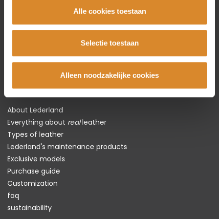
Chairs
Alle cookies toestaan
Tables
Carpets
Selectie toestaan
Showroom models
Alleen noodzakelijke cookies
The leather specialist
About Lederland
Everything about
real
leather
Types of leather
Lederland's maintenance products
Exclusive models
Purchase guide
Customization
faq
sustainability