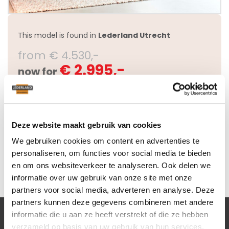
This model is found in
Lederland Utrecht
from € 4.530,-
€ 2.995,-
now for
Questions about this model
Deze website maakt gebruik van cookies
We gebruiken cookies om content en advertenties te
personaliseren, om functies voor social media te bieden
en om ons websiteverkeer te analyseren. Ook delen we
informatie over uw gebruik van onze site met onze
partners voor social media, adverteren en analyse. Deze
partners kunnen deze gegevens combineren met andere
informatie die u aan ze heeft verstrekt of die ze hebben
verzameld op basis van uw gebruik van hun services.