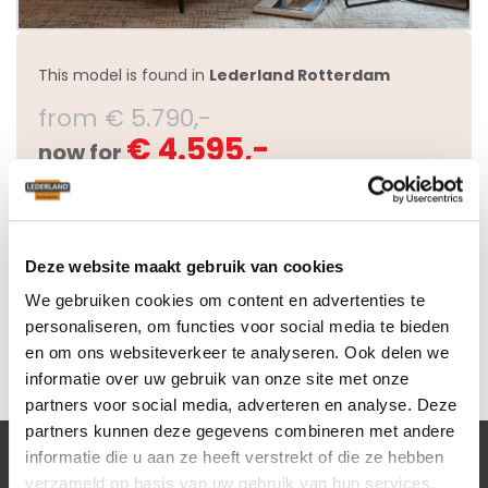
This model is found in
Lederland Rotterdam
from € 5.790,-
€ 4.595,-
now for
Questions about this model
Deze website maakt gebruik van cookies
We gebruiken cookies om content en advertenties te
personaliseren, om functies voor social media te bieden
en om ons websiteverkeer te analyseren. Ook delen we
informatie over uw gebruik van onze site met onze
partners voor social media, adverteren en analyse. Deze
partners kunnen deze gegevens combineren met andere
informatie die u aan ze heeft verstrekt of die ze hebben
verzameld op basis van uw gebruik van hun services.