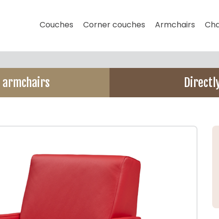
Couches
Corner couches
Armchairs
Cha
d armchairs
Directl