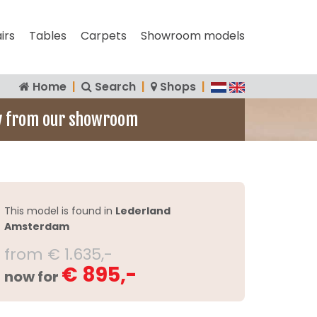
irs
Tables
Carpets
Showroom models
Home
|
Search
|
Shops
|
y from our showroom
This model is found in
Lederland
Amsterdam
from € 1.635,-
€ 895,-
now for