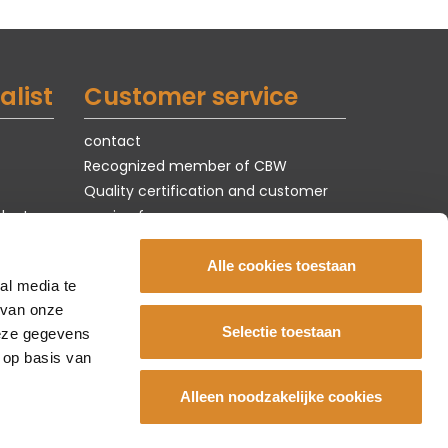
alist
Customer service
contact
Recognized member of CBW
Quality certification and customer
ducts
service form
Terms of use & privacy
jobs
Alle cookies toestaan
al media te
 van onze
Selectie toestaan
deze gegevens
 op basis van
Alleen noodzakelijke cookies