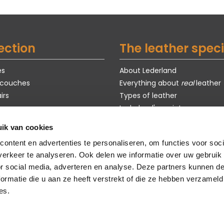
ection
The leather speci
es
About Lederland
 couches
Everything about
real
leather
irs
Types of leather
Lederland's maintenance pro
Exclusive models
ik van cookies
s
Purchase guide
ontent en advertenties te personaliseren, om functies voor soci
om models
Customization
erkeer te analyseren. Ook delen we informatie over uw gebruik
faq
or social media, adverteren en analyse. Deze partners kunnen 
sustainability
ormatie die u aan ze heeft verstrekt of die ze hebben verzameld
es.