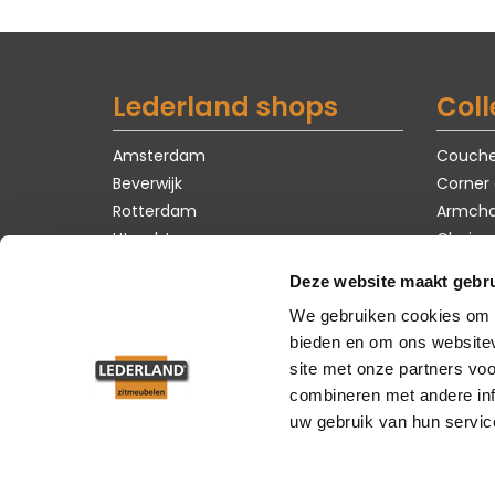
Lederland shops
Coll
Amsterdam
Couch
Beverwijk
Corner
Rotterdam
Armcha
Utrecht
Chairs
Tables
Deze website maakt gebru
Carpet
We gebruiken cookies om c
Showro
bieden en om ons websitev
site met onze partners vo
combineren met andere inf
uw gebruik van hun servic