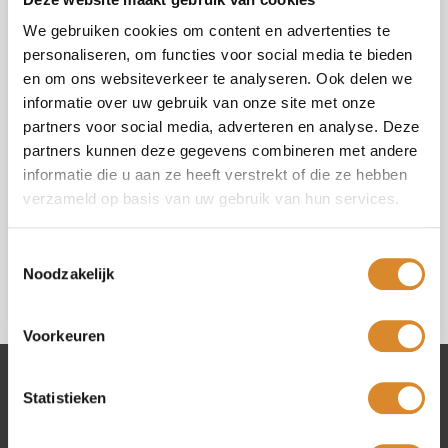
We gebruiken cookies om content en advertenties te
personaliseren, om functies voor social media te bieden
en om ons websiteverkeer te analyseren. Ook delen we
informatie over uw gebruik van onze site met onze
partners voor social media, adverteren en analyse. Deze
Select your shop (*)
partners kunnen deze gegevens combineren met andere
informatie die u aan ze heeft verstrekt of die ze hebben
verzameld op basis van uw gebruik van hun services.
I agree with the
privacy policy
.
Toestemmingsselectie
Noodzakelijk
Voorkeuren
Statistieken
Lederland shops