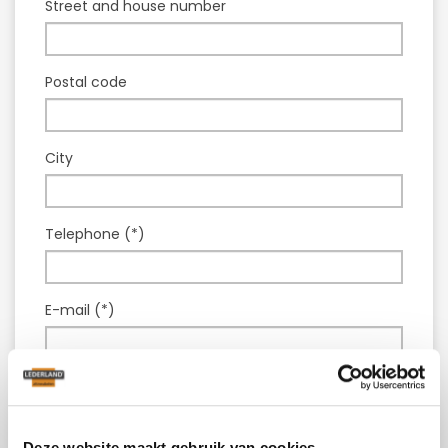
Street and house number
Postal code
City
Telephone (*)
E-mail (*)
Model :
Table Mexx
Question or comment (*)
Deze website maakt gebruik van cookies