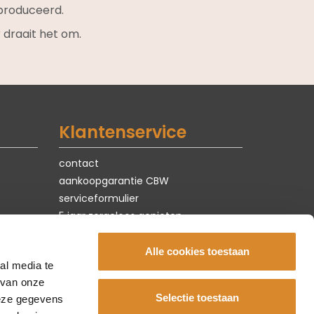
roduceerd.
 draait het om.
Klantenservice
contact
aankoopgarantie CBW
serviceformulier
5 jaar zorgeloos genieten
privacy & cookies
vacatures
Alle cookies toestaan
al media te
 van onze
Selectie toestaan
deze gegevens