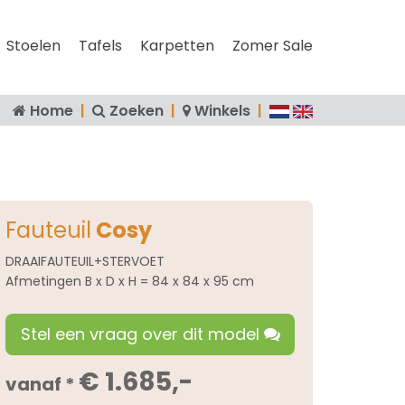
Stoelen
Tafels
Karpetten
Zomer Sale
Home
|
Zoeken
|
Winkels
|
Fauteuil
Cosy
DRAAIFAUTEUIL+STERVOET
Afmetingen B x D x H = 84 x 84 x 95 cm
Stel een vraag over dit model
€ 1.685,-
vanaf *