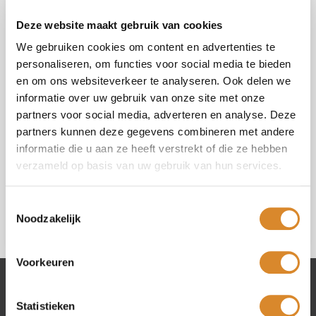
Vraag of opmerking (*)
Deze website maakt gebruik van cookies
We gebruiken cookies om content en advertenties te
personaliseren, om functies voor social media te bieden
en om ons websiteverkeer te analyseren. Ook delen we
informatie over uw gebruik van onze site met onze
Selecteer uw winkel (*)
partners voor social media, adverteren en analyse. Deze
partners kunnen deze gegevens combineren met andere
informatie die u aan ze heeft verstrekt of die ze hebben
Ik ga akkoord met de
privacy policy
.
verzameld op basis van uw gebruik van hun services.
Toestemmingsselectie
Noodzakelijk
Voorkeuren
Lederland winkels
Statistieken