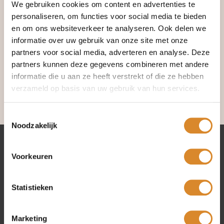
We gebruiken cookies om content en advertenties te
De Lederland collectie bestaat uit ruim 100
exclusieve
personaliseren, om functies voor social media te bieden
modellen
in een groot aantal stijlen van strak modern tot
en om ons websiteverkeer te analyseren. Ook delen we
eigentijds romantisch.
informatie over uw gebruik van onze site met onze
Elke Lederland bank, fauteuil of hoekcombinatie is met de
partners voor social media, adverteren en analyse. Deze
grootste zorg op
ambachtelijke wijze
geproduceerd.
partners kunnen deze gegevens combineren met andere
informatie die u aan ze heeft verstrekt of die ze hebben
Zo ontstaan al 40 jaar
kwaliteitsproducten
waar u
jarenlang van geniet. En langdurig genieten, daar draait het
verzameld op basis van uw gebruik van hun services.
om.
Toestemmingsselectie
Noodzakelijk
Lederland winkels
Voorkeuren
Amsterdam
Statistieken
Beverwijk
Rotterdam
Utrecht
Marketing