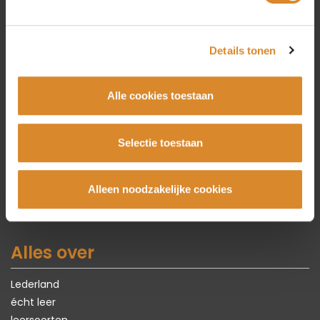
Collectie
Details tonen
Bankstellen
Alle cookies toestaan
Hoekbanken
Fauteuils
Stoelen
Selectie toestaan
Tafels
Karpetten
Zomer Sale
Alleen noodzakelijke cookies
Alles over
Lederland
écht leer