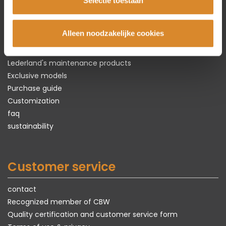
The leather specialist
Selectie toestaan
About Lederland
Alleen noodzakelijke cookies
Everything about
real
leather
Types of leather
Lederland's maintenance products
Exclusive models
Purchase guide
Customization
faq
sustainability
Customer service
contact
Recognized member of CBW
Quality certification and customer service form