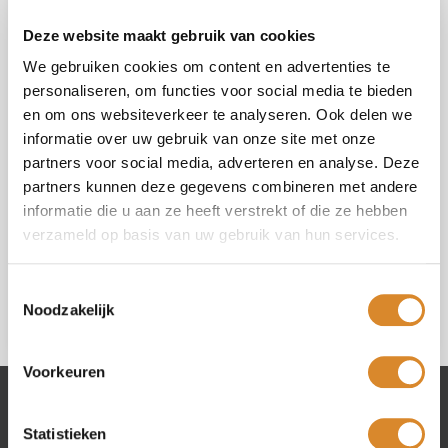
Vraag of opmerking (*)
Deze website maakt gebruik van cookies
We gebruiken cookies om content en advertenties te
personaliseren, om functies voor social media te bieden
en om ons websiteverkeer te analyseren. Ook delen we
informatie over uw gebruik van onze site met onze
Selecteer uw winkel (*)
partners voor social media, adverteren en analyse. Deze
partners kunnen deze gegevens combineren met andere
informatie die u aan ze heeft verstrekt of die ze hebben
Ik ga akkoord met de
privacy policy
.
verzameld op basis van uw gebruik van hun services.
Toestemmingsselectie
Noodzakelijk
Voorkeuren
Lederland winkels
Statistieken