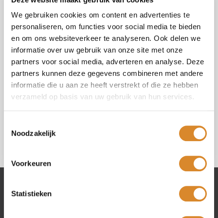
We gebruiken cookies om content en advertenties te
personaliseren, om functies voor social media te bieden
en om ons websiteverkeer te analyseren. Ook delen we
informatie over uw gebruik van onze site met onze
partners voor social media, adverteren en analyse. Deze
Select your shop (*)
partners kunnen deze gegevens combineren met andere
informatie die u aan ze heeft verstrekt of die ze hebben
verzameld op basis van uw gebruik van hun services.
I agree with the
privacy policy
.
Toestemmingsselectie
Noodzakelijk
Voorkeuren
Statistieken
Lederland shops