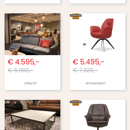
€ 4.595,-
€ 5.495,-
€ 6.060,-
€ 7.320,-
Utrecht
Amsterdam