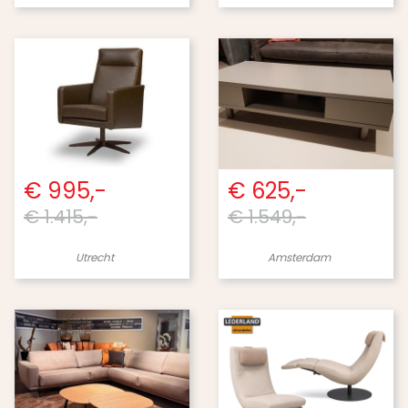
€ 995,-
€ 625,-
€ 1.415,-
€ 1.549,-
Utrecht
Amsterdam