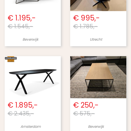
€ 1.195,-
€ 995,-
€ 1.545,-
€ 1.785,-
Beverwijk
Utrecht
€ 1.895,-
€ 250,-
€ 2.435,-
€ 575,-
Amsterdam
Beverwijk