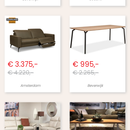
€ 3.375,-
€ 995,-
€ 4.220,-
€ 2.265,-
Amsterdam
Beverwijk