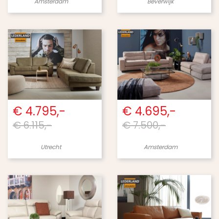
Amsterdam
Beverwijk
€ 4.795,-
€ 4.695,-
€ 6.115,-
€ 7.500,-
Utrecht
Amsterdam