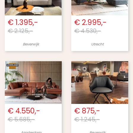
€ 1.395,-
€ 2.995,-
€ 2.125,-
€ 4.530,-
Beverwijk
Utrecht
€ 4.550,-
€ 875,-
€ 5.685,-
€ 1.245,-
Amsterdam
Beverwijk