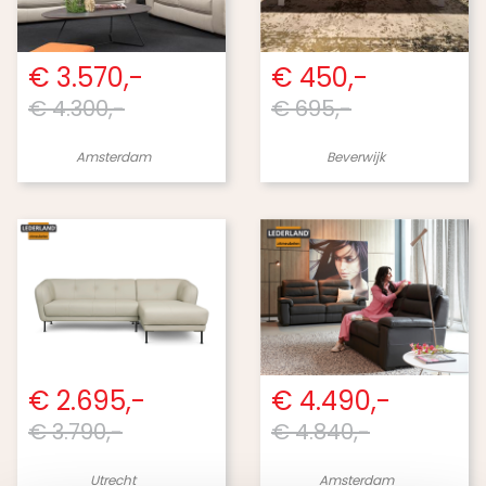
€ 3.570,-
€ 450,-
€ 4.300,-
€ 695,-
Amsterdam
Beverwijk
€ 2.695,-
€ 4.490,-
€ 3.790,-
€ 4.840,-
Utrecht
Amsterdam