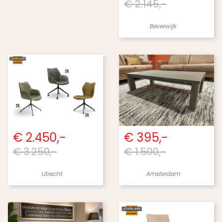
€ 2.145,-
Beverwijk
€ 2.450,-
€ 395,-
€ 3.250,-
€ 1.500,-
Utrecht
Amsterdam