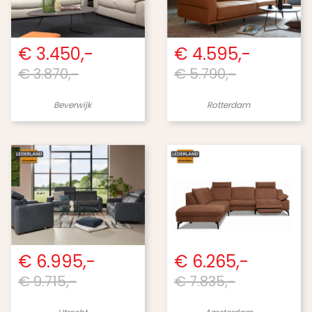
€ 3.450,-
€ 4.595,-
€ 3.870,-
€ 5.790,-
Beverwijk
Rotterdam
€ 6.995,-
€ 6.265,-
€ 9.715,-
€ 7.835,-