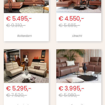
€ 5.495,-
€ 4.550,-
€ 9.310,-
€ 5.685,-
Rotterdam
Utrecht
€ 5.295,-
€ 3.995,-
€ 7.520,-
€ 5.980,-