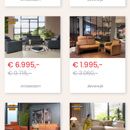
€ 6.995,-
€ 1.995,-
€ 9.715,-
€ 3.060,-
Amsterdam
Beverwijk