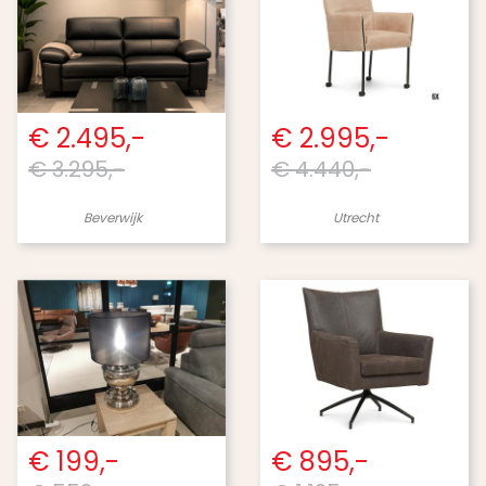
€ 2.495,-
€ 2.995,-
€ 3.295,-
€ 4.440,-
Beverwijk
Utrecht
€ 199,-
€ 895,-