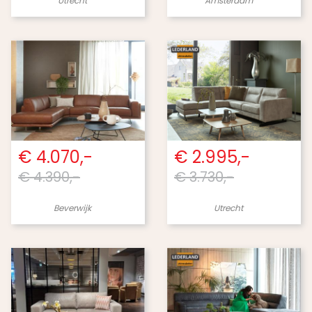
Utrecht
Amsterdam
€ 4.070,-
€ 2.995,-
€ 4.390,-
€ 3.730,-
Beverwijk
Utrecht