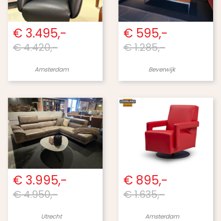
€ 3.495,-
€ 595,-
€ 4.420,-
€ 1.285,-
Amsterdam
Beverwijk
€ 3.995,-
€ 895,-
€ 4.950,-
€ 1.635,-
Utrecht
Amsterdam