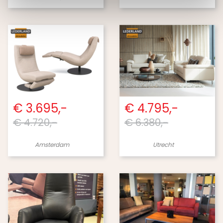
€ 3.695,-
€ 4.795,-
€ 4.720,-
€ 6.380,-
Amsterdam
Utrecht