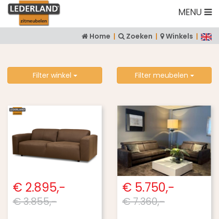
MENU
Home
|
Zoeken
|
Winkels
|
Filter winkel
Filter meubelen
€ 2.895,-
€ 5.750,-
€ 3.855,-
€ 7.360,-