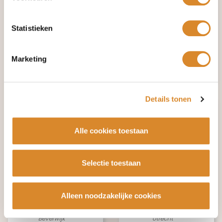
Statistieken
€ 3.995,-
€ 1.695,-
€ 6.655,-
€ 2.615,-
Marketing
Utrecht
Amsterdam
Details tonen
Alle cookies toestaan
Selectie toestaan
€ 495,-
€ 4.995,-
€ 1.449,-
€ 6.425,-
Alleen noodzakelijke cookies
Beverwijk
Utrecht